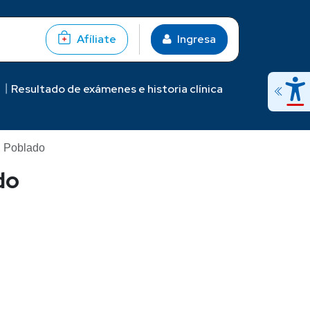
Afíliate
Ingresa
Resultado de exámenes e historia clínica
l Poblado
do