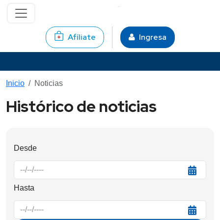
Pasar al contenido principal
Afíliate
Ingresa
Inicio
Noticias
Histórico de noticias
Desde
Fecha
Hasta
Fecha