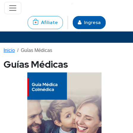
Pasar al contenido principal
Afíliate
Ingresa
Inicio
Guías Médicas
Guías Médicas